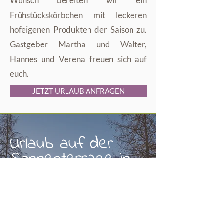
Wunsch bereiten wir ein
Frühstückskörbchen mit leckeren
hofeigenen Produkten der Saison zu.
Gastgeber Martha und Walter,
Hannes und Verena freuen sich auf
euch.
JETZT URLAUB ANFRAGEN
Urlaub auf der
Sonnenterrase in
Jenesien
Urlaub auf dem Bauernhof am
Moserhof in Flaas, Südtirol