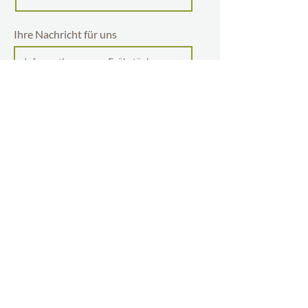
Ihre Nachricht für uns
Ich habe die Datenschutzerklärung zur
Kenntnis genommen.
Mehr lesen
Absenden
Kampidellerweg 6
39050 Jenesien