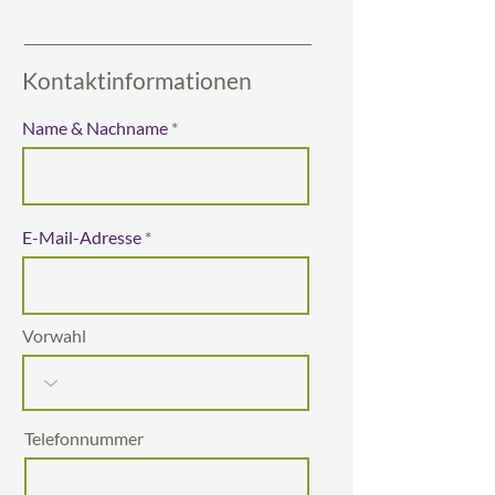
h
t
f
e
Kontaktinformationen
l
d
Name & Nachname
E-Mail-Adresse
Vorwahl
Telefonnummer