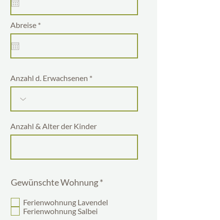
u
i
r
r
Abreise
*
e
e
d
q
u
i
r
e
Anzahl d. Erwachsenen
d
Anzahl & Alter der Kinder
P
Gewünschte Wohnung
*
f
l
Ferienwohnung Lavendel
i
Ferienwohnung Salbei
c